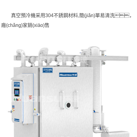
真空預冷機采用304不銹鋼材料,簡(jiǎn)單易清洗，
廠(chǎng)家銷(xiāo)售