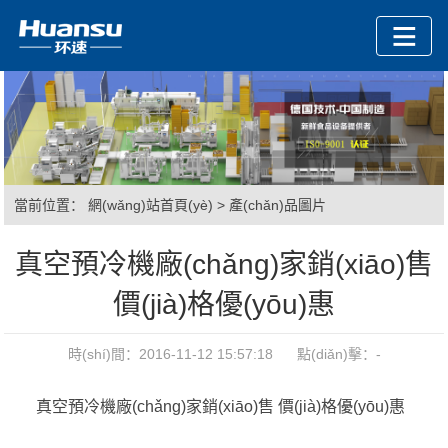
當前位置：
網(wǎng)站首頁(yè)
>
產(chǎn)品圖片
真空預冷機廠(chǎng)家銷(xiāo)售
價(jià)格優(yōu)惠
時(shí)間：2016-11-12 15:57:18 點(diǎn)擊：
-
真空預冷機廠(chǎng)家銷(xiāo)售 價(jià)格優(yōu)惠