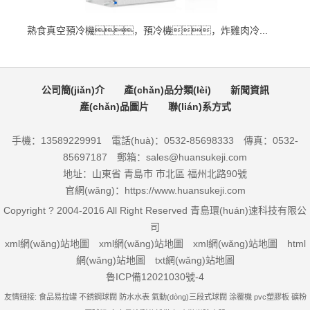
熟食真空預冷機，預冷機，炸雞肉冷...
公司簡(jiǎn)介
產(chǎn)品分類(lèi)
新聞資訊
產(chǎn)品圖片
聯(lián)系方式
手機：13589229991 電話(huà)：0532-85698333 傳真：0532-
85697187 郵箱：sales@huansukeji.com
地址：山東省 青島市 市北區 福州北路90號
官網(wǎng)：https://www.huansukeji.com
Copyright ? 2004-2016 All Right Reserved 青島環(huán)速科技有限公
司
xml網(wǎng)站地圖
xml網(wǎng)站地圖
xml網(wǎng)站地圖
html
網(wǎng)站地圖
txt網(wǎng)站地圖
魯ICP備12021030號-4
友情鏈接:
食品易拉罐
不銹鋼球閥
防水水表
氣動(dòng)三段式球閥
涂覆機
pvc塑膠板
礦粉