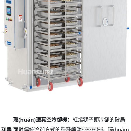
環(huán)速真空冷卻機：
紅燒獅子頭冷卻的破局
利器
面對傳統冷卻方式的種種弊端，環(huán)