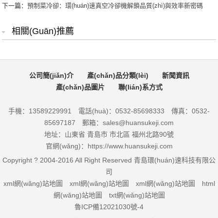
下一篇：
預制菜冷卻：環(huán)速真空冷卻機解鎖品質(zhì)與效率新密碼
相關(guān)推薦
公司簡(jiǎn)介
產(chǎn)品分類(lèi)
新聞資訊
產(chǎn)品圖片
聯(lián)系方式
手機：13589229991 電話(huà)：0532-85698333 傳真：0532-
85697187 郵箱：sales@huansukeji.com
地址：山東省 青島市 市北區 福州北路90號
官網(wǎng)：https://www.huansukeji.com
Copyright ? 2004-2016 All Right Reserved 青島環(huán)速科技有限公
司
xml網(wǎng)站地圖
xml網(wǎng)站地圖
xml網(wǎng)站地圖
html
網(wǎng)站地圖
txt網(wǎng)站地圖
魯ICP備12021030號-4