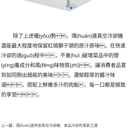
除了上述優(yōu)勢，環(huán)速真空冷卻機
還能最大程度地保留紅燒獅子頭的原汁原味。在快速
冷卻的過(guò)程中，不會(huì )破壞菜品中的營
(yíng)養成分和風(fēng)味物質(zhì)，讓消費者品嘗
到如同剛出鍋般的美味。濃郁醇厚的醬汁味
道，搭配上鮮嫩多汁的肉餡，每一口都是極致
的享受。
上一篇：
環(huán)速熟食真空冷卻機：食品冷卻的革新之選